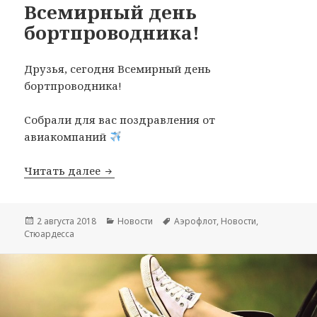
Всемирный день
бортпроводника!
Друзья, сегодня Всемирный день
бортпроводника!
Собрали для вас поздравления от
авиакомпаний
Всемирный день бортпроводника!
Читать далее
Опубликовано
Рубрики
Метки
2 августа 2018
Новости
Аэрофлот
,
Новости
,
Стюардесса