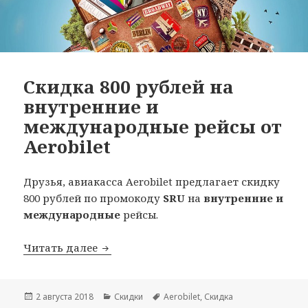
Скидка 800 рублей на
внутренние и
международные рейсы от
Aerobilet
Друзья, авиакасса Aerobilet предлагает скидку
800 рублей по промокоду
SRU
на
внутренние и
международные
рейсы.
Скидка 800 рублей на внутренние и м
Читать далее
Опубликовано
Рубрики
Метки
2 августа 2018
Скидки
Aerobilet
,
Скидка