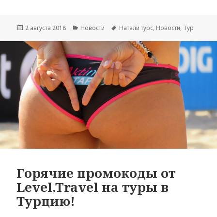
Опубликовано
Рубрики
Метки
2 августа 2018
Новости
Натали турс
,
Новости
,
Тур
Горячие промокоды от
Level.Travel на туры в
Турцию!