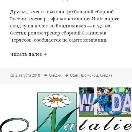
Друзья, в честь выхода футбольной сборной
России в четвертьфинал компания Utair дарит
скидку на полет во Владикавказ — ведь из
Осетии родом тренер сборной Станислав
Черчесов, сообщается на сайте компании.
Utair дарит скидку 10% на полет во 
Читать далее
Опубликовано
Рубрики
Метки
2 августа 2018
Скидки
Utair
,
Промокод
,
Скидка