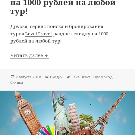
на 1000 рублей на любой
тур!
Друзья, сервис поиска и бронирования
туров
Level.Travel
раздаёт скидку на 1000
рублей на любой тур!
Промокод от Level.Travel на 1000 рубл
Читать далее
Опубликовано
Рубрики
Метки
2 августа 2018
Скидки
Level.Travel
,
Промокод
,
Скидка