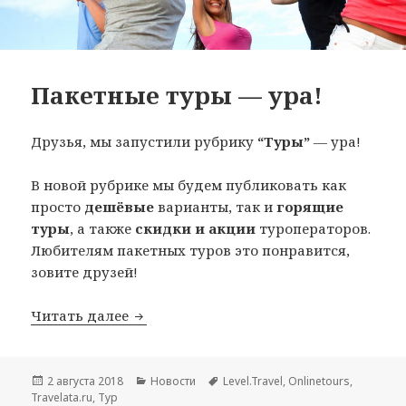
Пакетные туры — ура!
Друзья, мы запустили рубрику
“Туры”
— ура!
В новой рубрике мы будем публиковать как
просто
дешёвые
варианты, так и
горящие
туры
, а также
скидки и акции
туроператоров.
Любителям пакетных туров это понравится,
зовите друзей!
Пакетные туры — ура!
Читать далее
Опубликовано
Рубрики
Метки
2 августа 2018
Новости
Level.Travel
,
Onlinetours
,
Travelata.ru
,
Тур