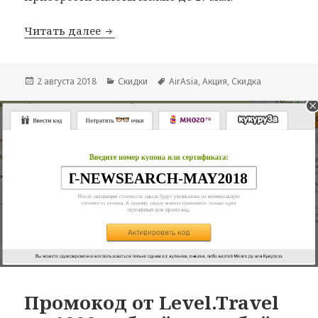
Грандиозная распродажа у AirAsia
Читать далее
Опубликовано
Рубрики
Метки
2 августа 2018
Скидки
AirAsia
,
Акция
,
Скидка
Промокод от Level.Travel