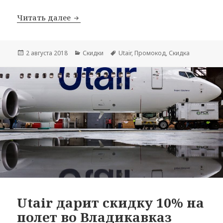
Все промокоды Utair на июль 2018
Читать далее
Опубликовано
Рубрики
Метки
2 августа 2018
Скидки
Utair
,
Промокод
,
Скидка
Utair дарит скидку 10% на
полет во Владикавказ