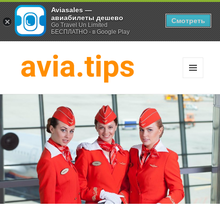
Aviasales —
авиабилеты дешево
Смотреть
Go Travel Un Limited
БЕСПЛАТНО - в Google Play
МЕНЮ
И
Хитрости экономных
ВИДЖЕТЫ
путешественников