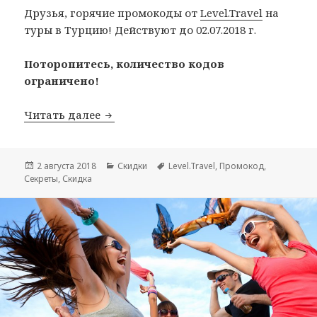
Друзья, горячие промокоды от
Level.Travel
на
туры в Турцию! Действуют до 02.07.2018 г.
Поторопитесь, количество кодов
ограничено!
Горячие промокоды от Level.Travel на
Читать далее
Опубликовано
Рубрики
Метки
2 августа 2018
Скидки
Level.Travel
,
Промокод
,
Секреты
,
Скидка