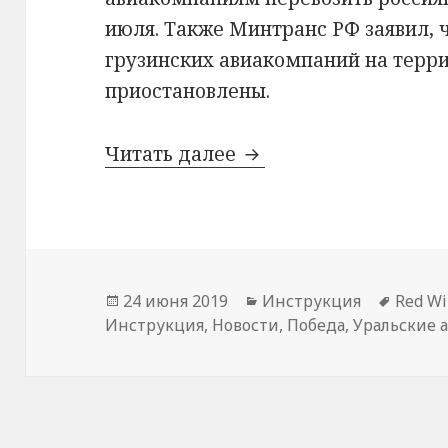
июля. Также Минтранс РФ заявил, ч
грузинских авиакомпаний на терр
приостановлены.
Возврат билетов в Гр
Читать далее
Опубликовано
Рубрики
Метки
24 июня 2019
Инструкция
Red W
Инструкция
,
Новости
,
Победа
,
Уральские 