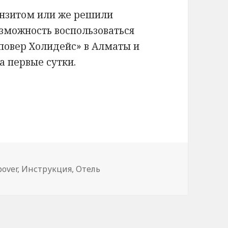
анзитом или же решили
озможность воспользоваться
овер Холидейс» в Алматы и
а первые сутки.
 $1 — «Стоповер Холидейс» в Нур-Султане и А
pover
,
Инструкция
,
Отель