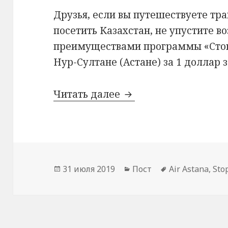
Друзья, если вы путешествуете тр
посетить Казахстан, не упустите в
преимуществами программы «Стоп
Нур-Султане (Астане) за 1 доллар з
Отель + трансфер за
Читать далее
Опубликовано
Рубрики
Метки
31 июля 2019
Пост
Air Astana
,
Sto