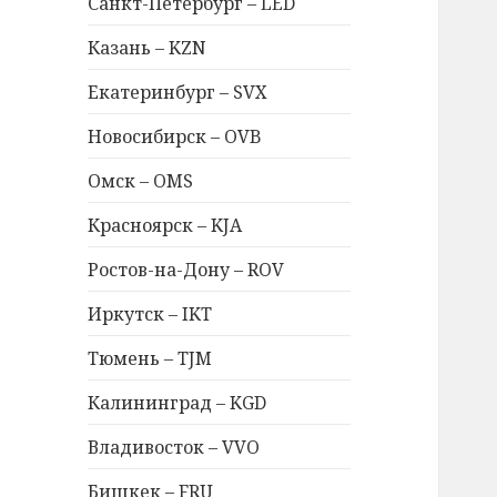
Санкт-Петербург – LED
Казань – KZN
Екатеринбург – SVX
Новосибирск – OVB
Омск – OMS
Красноярск – KJA
Ростов-на-Дону – ROV
Иркутск – IKT
Тюмень – TJM
Калининград – KGD
Владивосток – VVO
Бишкек – FRU