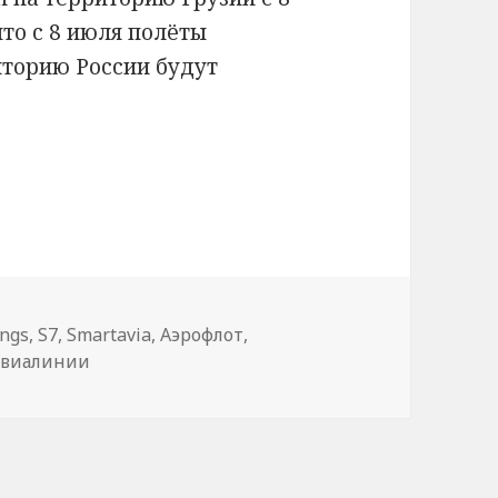
то с 8 июля полёты
иторию России будут
узию — инструкция, как вернуть деньги за ав
ings
,
S7
,
Smartavia
,
Аэрофлот
,
авиалинии