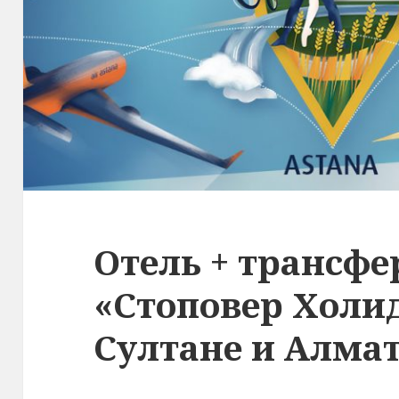
Отель + трансфер
«Стоповер Холид
Султане и Алма