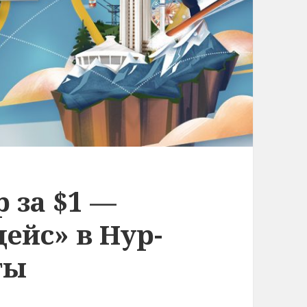
 за $1 —
ейс» в Нур-
ты