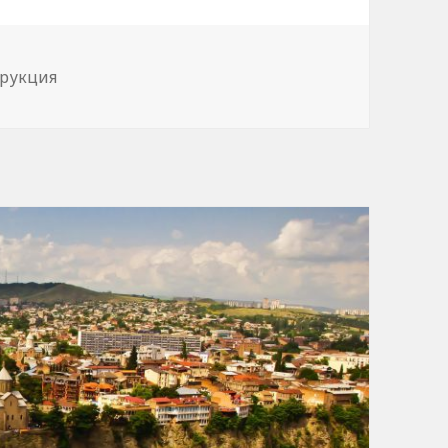
и
рукция