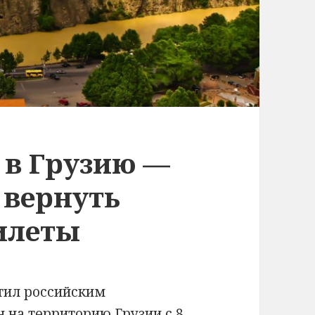
 в Грузию —
 вернуть
билеты
тил российским
 на территорию Грузии с 8