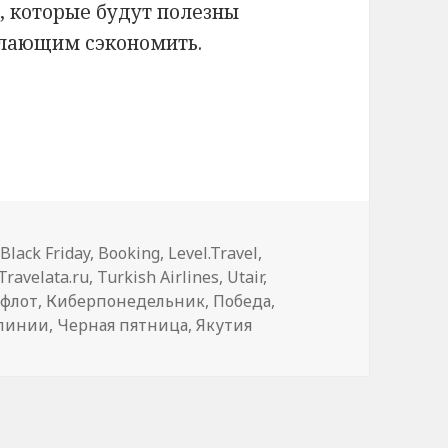
, которые будут полезны
елающим сэкономить.
ной пятницы 2020
,
Black Friday
,
Booking
,
Level.Travel
,
Travelata.ru
,
Turkish Airlines
,
Utair
,
офлот
,
Киберпонедельник
,
Победа
,
алинии
,
Черная пятница
,
Якутия