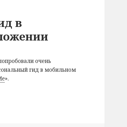
ид в
ложении
 попробовали очень
рсональный гид в мобильном
Me
».
сональный гид в мобильном приложении