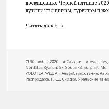
посвященные Черной пятнице 2020
путешественникам, туристам и ж
Все распродажи Чер
Читать далее
Опубликовано
Рубрики
Метки
30 ноября 2020
Скидки
Aviasales
NordStar
,
Ryanair
,
S7
,
Sputnik8
,
Surprise Me
,
VOLOTEA
,
Wizz Air
,
АльфаСтрахование
,
Аэр
Распродажа
,
РЖД
,
Скидка
,
Уральские ави