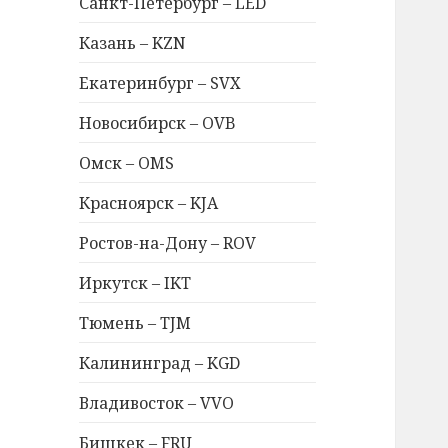
Санкт-Петербург – LED
Казань – KZN
Екатеринбург – SVX
Новосибирск – OVB
Омск – OMS
Красноярск – KJA
Ростов-на-Дону – ROV
Иркутск – IKT
Тюмень – TJM
Калининград – KGD
Владивосток – VVO
Бишкек – FRU