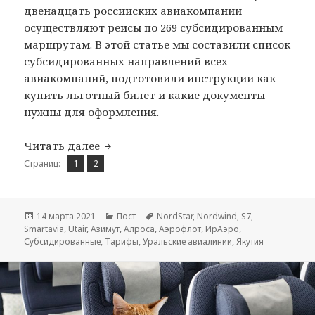
двенадцать российских авиакомпаний
осуществляют рейсы по 269 субсидированным
маршрутам. В этой статье мы составили список
субсидированных направлений всех
авиакомпаний, подготовили инструкции как
купить льготный билет и какие документы
нужны для оформления.
Субсидированные билеты на 2021 год
Читать далее
Страница
Страница
,
Страниц:
1
2
Опубликовано
Рубрики
Метки
14 марта 2021
Пост
NordStar
,
Nordwind
,
S7
,
Smartavia
,
Utair
,
Азимут
,
Алроса
,
Аэрофлот
,
ИрАэро
,
Субсидированные
,
Тарифы
,
Уральские авиалинии
,
Якутия