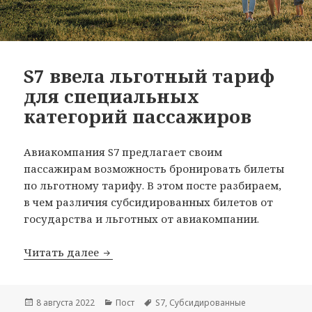
S7 ввела льготный тариф
для специальных
категорий пассажиров
Авиакомпания S7 предлагает своим
пассажирам возможность бронировать билеты
по льготному тарифу. В этом посте разбираем,
в чем различия субсидированных билетов от
государства и льготных от авиакомпании.
S7 ввела льготный тариф для специа
Читать далее
Опубликовано
Рубрики
Метки
8 августа 2022
Пост
S7
,
Субсидированные