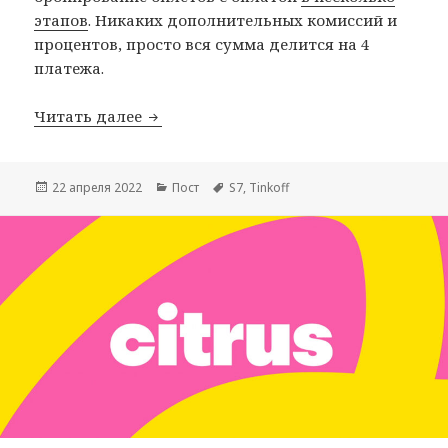
этапов
. Никаких дополнительных комиссий и
процентов, просто вся сумма делится на 4
платежа.
Билеты S7 Airlines теперь можно опл
Читать далее
Опубликовано
Рубрики
Метки
22 апреля 2022
Пост
S7
,
Tinkoff