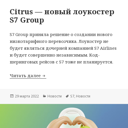
Citrus — новый лоукостер
S7 Group
S7 Group приняла решение о создании нового
низкотарифного перевозчика. Лоукостер не
будет являться дочерней компанией S7 Airlines
и будет совершенно независимым. Код-
шеринговых рейсов с S7 тоже не планируется.
Citrus — новый лоукостер S7 Group
Читать далее
Опубликовано
Рубрики
Метки
29 марта 2022
Новости
S7
,
Новости