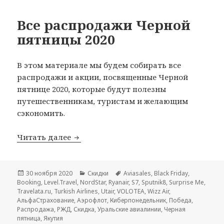
Все распродажи Черной
пятницы 2020
В этом материале мы будем собирать все
распродажи и акции, посвященные Черной
пятнице 2020, которые будут полезны
путешественникам, туристам и желающим
сэкономить.
Все распродажи Черной пятницы 2020
Читать далее
Опубликовано
Рубрики
Метки
30 ноября 2020
Скидки
Aviasales
,
Black Friday
,
Booking
,
Level.Travel
,
NordStar
,
Ryanair
,
S7
,
Sputnik8
,
Surprise Me
,
Travelata.ru
,
Turkish Airlines
,
Utair
,
VOLOTEA
,
Wizz Air
,
АльфаСтрахование
,
Аэрофлот
,
Киберпонедельник
,
Победа
,
Распродажа
,
РЖД
,
Скидка
,
Уральские авиалинии
,
Черная
пятница
,
Якутия