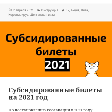
Опубликовано
Рубрики
Метки
2 апреля 2021
Инструкция
S7
,
Акция
,
Виза
,
Коронавирус
,
Шенгенская виза
Субсидированные билеты
на 2021 год
По постановлению Росавиации в 2021 году