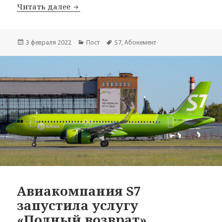
S7 запустила абонемент с бонусами д
Читать далее
Опубликовано
Рубрики
Метки
3 февраля 2022
Пост
S7
,
Абонемент
Авиакомпания S7
запустила услугу
«Полный возврат»