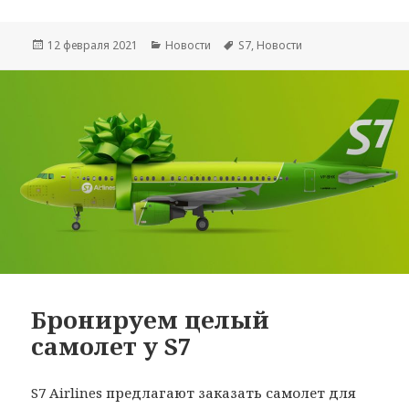
Опубликовано
Рубрики
Метки
12 февраля 2021
Новости
S7
,
Новости
Бронируем целый
самолет у S7
S7 Airlines предлагают заказать самолет для