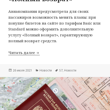
Авиакомпания предусмотрела для своих
пассажиров возможность менять планы: при
покупке билетов на сайте по тарифам Basic или
Standard можно оформить дополнительную
услугу «Полный возврат», гарантирующую
полный возврат средств.
Авиакомпания S7 запустила услугу «
Читать далее
Опубликовано
Рубрики
Метки
26 июля 2021
Новости
S7
,
Новости