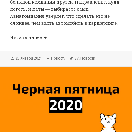
большой компании друзей. Направление, куда
лететь, и даты — выбираете сами.
Авиакомпания уверяет, что сделать это не
сложнее, чем взять автомобиль в каршеринге.
Бронируем целый самолет у S7
Читать далее
Опубликовано
Рубрики
Метки
25 января 2021
Новости
S7
,
Новости